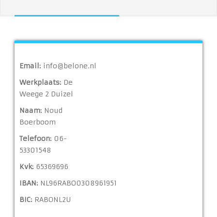
Email:
info@belone.nl
Werkplaats:
De
Weege 2 Duizel
Naam:
Noud
Boerboom
Telefoon:
06-
53301548
Kvk:
65369696
IBAN:
NL96RABO0308961951
BIC:
RABONL2U